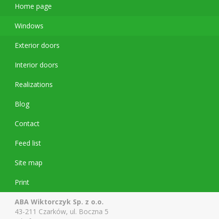
Home page
Windows
Exterior doors
Interior doors
Realizations
Blog
Contact
Feed list
Site map
Print
ABA Wiktorczyk Sp. z o.o.
43-211 Czarków, ul. Boczna 5