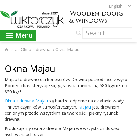
Menu
›
Okna z drewna
›
Okna Majau
Okna Majau
Majau to drewno dla kone­serów. Drewno pochodzące z wysp
Bor­neo charak­teryzuje się gęs­toś­cią min­i­malną
580
kg/​m
3
do
850
kg/​
3
.
Okna z drewna Majau
są bardzo odporne na dzi­ałanie wody
i innych czyn­ników atmos­fer­ycznych.
Majau
jest drewnem
cenionym przede wszys­tkim za twar­dość i piękny rysunek
drewna.
Pro­duku­jemy okna z drewna Majau we wszys­t­kich dostęp­
nych wer­s­jach okien.