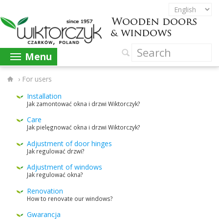
Menu
›
For users
Instal­la­tion
Jak zamon­tować okna i drzwi Wiktorczyk?
Care
Jak pielęg­nować okna i drzwi Wiktorczyk?
Adjust­ment of door hinges
Jak reg­u­lować drzwi?
Adjust­ment of win­dows
Jak reg­u­lować okna?
Ren­o­va­tion
How to ren­o­vate our windows?
Gwarancja