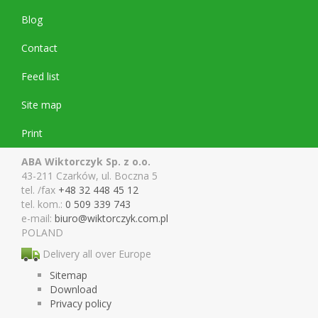
Blog
Contact
Feed list
Site map
Print
ABA Wiktorczyk Sp. z o.o.
43-211 Czarków, ul. Boczna 5
tel. /fax
+48 32 448 45 12
tel. kom.:
0 509 339 743
e-mail:
biuro@wiktor
czyk.com.pl
POLAND
Delivery all over Europe
Sitemap
Download
Privacy policy