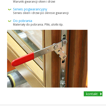
Warunki gwarancji okien i drzwi
Ser­wis pog­waran­cyjny
Ser­wis okien i drzwi po okre­sie gwarancji
Do pobra­nia
Mate­ri­ały do pobra­nia. Pliki, ulotki itp.
kon­takt