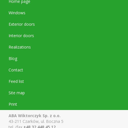
Home page
Windows
Exterior doors
Interior doors
Realizations
Blog
Contact
Feed list
Site map
Print
ABA Wiktorczyk Sp. z o.o.
43-211 Czarków, ul. Boczna 5
tel. /fax
+48 32 448 45 12