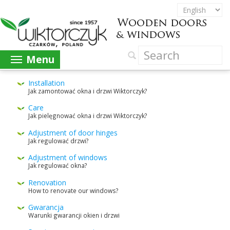
Menu
Instal­la­tion
Jak zamon­tować okna i drzwi Wiktorczyk?
Care
Jak pielęg­nować okna i drzwi Wiktorczyk?
Adjust­ment of door hinges
Jak reg­u­lować drzwi?
Adjust­ment of win­dows
Jak reg­u­lować okna?
Ren­o­va­tion
How to ren­o­vate our windows?
Gwarancja
Warunki gwarancji okien i drzwi