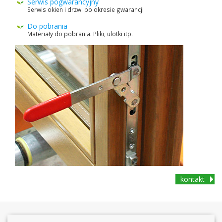
Ser­wis pog­waran­cyjny
Ser­wis okien i drzwi po okre­sie gwarancji
Do pobra­nia
Mate­ri­ały do pobra­nia. Pliki, ulotki itp.
kon­takt