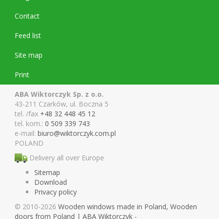
Contact
Feed list
Site map
Print
ABA Wiktorczyk Sp. z o.o.
43-211 Czarków, ul. Boczna 5
tel. /fax
+48 32 448 45 12
tel. kom.:
0 509 339 743
e-mail:
biuro@wiktor
czyk.com.pl
POLAND
Delivery all over Europe
Sitemap
Download
Privacy policy
© 2010-2026
Wooden windows made in Poland, Wooden
doors from Poland | ABA Wiktorczyk -