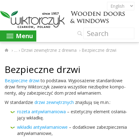
Menu
›
Drzwi zewnętrzne z drewna
›
Bezpieczne drzwi
Bez­pieczne drzwi
Bez­pieczne drzwi
to pod­stawa. Wyposaże­nie stan­dar­d­owe
drzwi firmy Wik­tor­czyk zaw­iera wszys­tkie niezbędne kom­po­
nenty, aby zabez­pieczyć dom przed włamaniem.
W stan­dard­zie
drzwi zewnętrznych
zna­j­dują się m.in.:
rozeta anty­wła­man­iowa
– este­ty­czny ele­ment osła­ni­a­
jący wkładkę.
wkładki anty­wła­man­iowe
– dodatkowe zabez­pieczenia
antywłamaniowe,