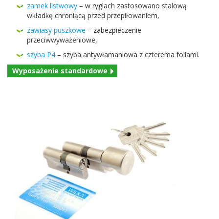
zamek list­wowy
– w ryglach zas­tosowano stalową
wkładkę chroniącą przed przepiłowaniem,
zaw­iasy puszkowe
– zabez­piecze­nie
przeciwwyważeniowe,
szyba
P
4
– szyba anty­wła­man­iowa z czterema foliami.
Wyposaże­nie standardowe