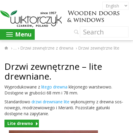
Menu
›
Drzwi zewnętrzne z drewna
›
Drzwi zewnętrzne lite
Drzwi zewnętrzne – lite
drewniane.
Wypro­dukowane z
litego drewna
kle­jonego warst­wowo.
Dostępne w grubości
68
mm i
78
mm.
Stan­dar­d­owo
drzwi drew­ni­ane lite
wykonu­jemy z drewna sos­
nowego, mod­rzewiowego i Mer­anti. Pozostałe gatunki
dostępne na zapytanie.
Lite drewno