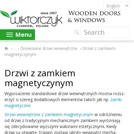
Menu
›
Drewniane drzwi wewnętrzne
›
Drzwi z zamkiem
magnetyczynym
Drzwi z zamkiem
magnetyczynym
Wyposaże­nie stan­dar­d­owe drzwi wewnętrznych można rozsz­
erzyć o szereg dodatkowych ele­men­tów takich jak np.
zamki
mag­ne­ty­czne
.
Drzwi wewnętrzne z zamkiem mag­ne­ty­cznym
w odróżnie­niu
od drzwi z trady­cyjnym mechan­icznym zamkiem wyróż­ni­ają
się zde­cy­dowanie wyższymi walo­rami este­ty­cznymi. Kiedy
drzwi są otwarte, trzpień zostaje ukryty wewnątrz mech­a­