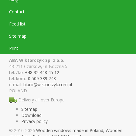
Contact
Feed list
Site map
Print
ABA Wiktorczyk Sp. z o.o.
43-211 Czarków, ul. Boczna 5
tel. /fax
+48 32 448 45 12
tel. kom.:
0 509 339 743
e-mail:
biuro@wiktor
czyk.com.pl
POLAND
Delivery all over Europe
Sitemap
Download
Privacy policy
© 2010-2026
Wooden windows made in Poland, Wooden