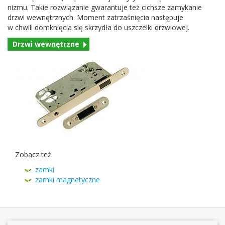
nizmu. Takie rozwiązanie gwaran­tuje też cich­sze zamykanie
drzwi wewnętrznych. Moment zatrza­śnię­cia następuje
w chwili domknię­cia się skrzy­dła do uszczelki drzwiowej.
Drzwi wewnętrzne
Zobacz też:
zamki
zamki mag­ne­ty­czne