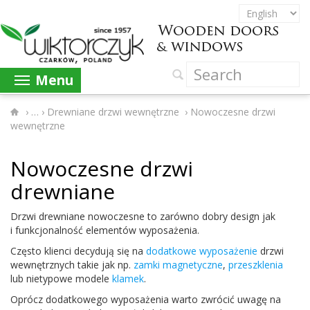
Menu
›
Drewniane drzwi wewnętrzne
›
Nowoczesne drzwi
wewnętrzne
Nowoczesne drzwi
drewniane
Drzwi drew­ni­ane nowoczesne to zarówno dobry design jak
i funkcjon­al­ność ele­men­tów wyposażenia.
Często klienci decy­dują się na
dodatkowe wyposaże­nie
drzwi
wewnętrznych takie jak np.
zamki mag­ne­ty­czne
,
przeszk­le­nia
lub niety­powe mod­ele
klamek
.
Oprócz dodatkowego wyposaże­nia warto zwró­cić uwagę na