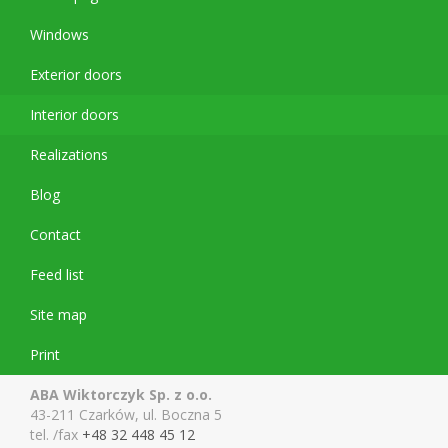
Windows
Exterior doors
Interior doors
Realizations
Blog
Contact
Feed list
Site map
Print
ABA Wiktorczyk Sp. z o.o.
43-211 Czarków, ul. Boczna 5
tel. /fax
+48 32 448 45 12