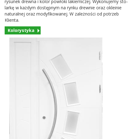
rysunek drewna i kolor powłoki lakier­niczej. Wykonu­jemy sto­
larkę w każdym dostęp­nym na rynku drewnie oraz okleinie
nat­u­ral­nej oraz mody­fikowanej. W zależności od potrzeb
Klienta.
Kolorystyka