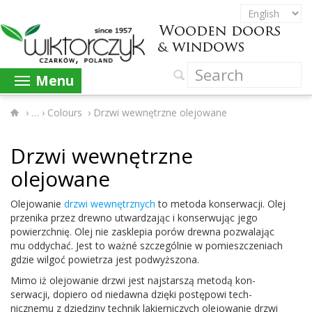
Menu
›
Colours
›
Drzwi wewnętrzne olejowane
Drzwi wewnętrzne
olejowane
Ole­jowanie
drzwi wewnętrznych
to metoda kon­serwacji. Olej
przenika przez drewno utwardza­jąc i kon­ser­wu­jąc jego
powierzch­nię. Olej nie zasklepia porów drewna pozwala­jąc
mu odd­y­chać. Jest to ważné szczegól­nie w pomieszczeni­ach
gdzie wilgoć powi­etrza jest podwyższona.
Mimo iż ole­jowanie drzwi jest najs­tarszą metodą kon­
serwacji, dopiero od niedawna dzięki postępowi tech­
nicznemu z dziedziny tech­nik lakier­niczych ole­jowanie drzwi