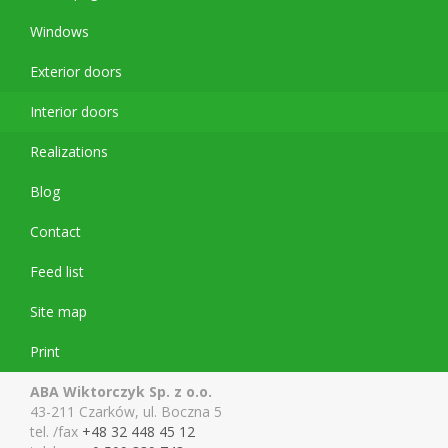
Windows
Exterior doors
Interior doors
Realizations
Blog
Contact
Feed list
Site map
Print
ABA Wiktorczyk Sp. z o.o.
43-211 Czarków, ul. Boczna 5
tel. /fax
+48 32 448 45 12