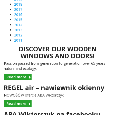
2018
2017
2016
2015
2014
2013
2012
2011
DISCOVER OUR WOODEN
WINDOWS AND DOORS!
Pas­sion passed from gen­er­a­tion to gen­er­a­tion over
65
years –
nature and ecology.
Read more
REGEL air – nawiewnik okienny
NOWOŚĆ w ofer­cie
ABA
Wiktorczyk.
Read more
ABA Wiktorczyk na facebooku