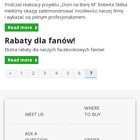
Pod­czas real­iza­cji pro­jektu „Dom na literę M” Roberta Skitka
mieliśmy okazję zademon­strować możli­wości naszej firmy
i wykazać się pełnym profesjonalizmem.
Read more
Rabaty dla fanów!
Ekstra rabaty dla naszych face­bookowych fanów!
Read more
«
1
2
3
4
5
6
7
WHERE
MEET US
TO BUY
ASK A
QUESTION
ORDER