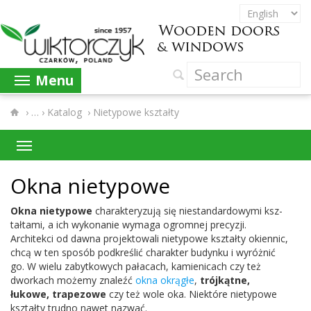
Menu
›
Katalog
›
Nietypowe kształty
Okna niety­powe
Okna niety­powe
charak­teryzują się nie­s­tandar­d­owymi ksz­
tał­tami, a ich wyko­nanie wymaga ogrom­nej pre­cyzji.
Architekci od dawna pro­jek­towali niety­powe ksz­tałty oki­en­nic,
chcą w ten sposób pod­kreślić charak­ter budynku i wyróżnić
go. W wielu zabytkowych pała­cach, kamieni­cach czy też
dworkach możemy znaleźć
okna okrągłe
,
trójkątne,
łukowe, trape­zowe
czy też wole oka. Niek­tóre niety­powe
ksz­tałty trudno nawet nazwać.