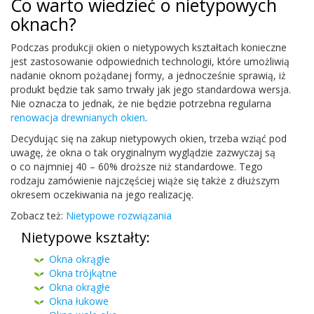
Co warto wiedzieć o niety­powych
oknach?
Pod­czas pro­dukcji okien o niety­powych ksz­tał­tach konieczne
jest zas­tosowanie odpowied­nich tech­nologii, które umożli­wią
nadanie oknom pożą­danej formy, a jed­nocześnie sprawią, iż
pro­dukt będzie tak samo trwały jak jego stan­dar­d­owa wer­sja.
Nie oznacza to jed­nak, że nie będzie potrzebna reg­u­larna
renowacja drew­ni­anych okien
.
Decy­du­jąc się na zakup niety­powych okien, trzeba wziąć pod
uwagę, że okna o tak ory­gi­nal­nym wyglądzie zazwyczaj są
o co najm­niej
40
–
60
% droższe niż stan­dar­d­owe. Tego
rodzaju zamówie­nie najczęś­ciej wiąże się także z dłuższym
okre­sem oczeki­wa­nia na jego realizację.
Zobacz też:
Niety­powe rozwiązania
Nietypowe kształty:
Okna okrągłe
Okna trójkątne
Okna okrągłe
Okna łukowe