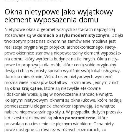
Okna niety­powe jako wyjątkowy
ele­ment wyposaże­nia domu
Niety­powe okna o geom­e­trycznych ksz­tał­tach najczęś­ciej
stosowane są
w domach o stylu modernisty­cznym
. Dzięki
twor­zonym przez nas oknom na zamówie­nie możliwa jest
real­iza­cja oryginal­nego pro­jektu architek­ton­icznego. Niety­
powe oki­en­nice stanowią niepow­tarzalny ele­ment wyposaże­
nia domu, który wyróż­nia budynek na tle innych. Okna niety­
powe to propozy­cja dla osób, które cenią sobie ory­gi­nalny
design i chcą w prosty sposób wyróżnić swój lokal usłu­gowy,
dom lub mieszkanie. Wśród okien niety­powych wymienić
można wiele rodza­jów ksz­tałtów i rozmi­arów. Jed­nym z nich
są
okna trójkątne
, które są niezwykle efek­towne
i doskonale wpisują się w nowoczesne aranżacje wnętrz.
Kole­jnymi niety­powymi oknami są okna łukowe, które nadają
pomieszcze­niu ele­gancki charak­ter i spraw­iają, że wnętrze
nabiera niepow­tarzal­nego stylu. W przy­padku dużych przeszk­
leń często stosowane są
okna panoram­iczne
, które
pozwalają na ciesze­nie się pięknym widok­iem. Okna niety­
powe dostępne są również w różnych rozmi­arach, co