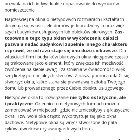
pozwala na ich indy­wid­u­alne dopa­sowanie do wymi­arów
pomieszczenia.
Najczęś­ciej na okna o niety­powych rozmi­arach i ksz­tał­tach
decy­dują się właś­ci­ciele domów jed­norodzin­nych oraz więk­
szych budynków usłu­gowych lub obiek­tów biurowych.
Zas­
tosowanie tego typu okien w wykończe­niu całości
pozwala nadać budynkowi zupełnie innego charak­teru
i sprawić, że od razu staje się ono dużo ciekawsze
. Dla
właś­ci­cieli firm i budynków biurowych okna niety­powe często
są trak­towane jako ele­ment, który zwięk­sza ich możli­wość
zwróce­nia na siebie uwagi i zaist­nienia w świado­mości więk­
szej liczby potenc­jal­nych klien­tów. Z naszą pomocą uda Ci się
stworzyć okna, które staną się prawdziwą ozdobą Two­jego
domu lub prowad­zonego przez Ciebie obiektu usługowego.
Niety­powe okna to rozwiązanie
nie tylko este­ty­czne, ale
i prak­ty­czne
. Oki­en­nice o niety­powych for­mach można
zamon­tować w miejs­cach, gdzie nie zmieś­ciłyby się klasy­czne
okna. Tzw. wole oka często wyko­rzys­tuje się jako okna
dachowe. Niety­powe okna są wręcz stwor­zone do pała­
cyków, dworków czy awan­gar­dowych hoteli.